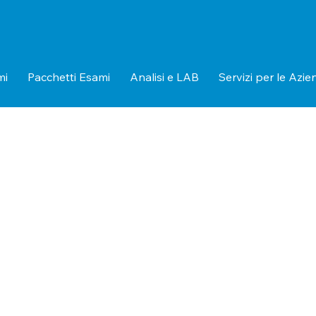
mi
Pacchetti Esami
Analisi e LAB
Servizi per le Azie
i